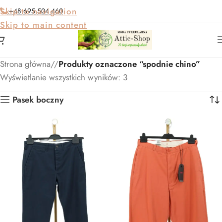
Skip to navigation
+48 695 504 460
Skip to main content
Strona główna
/
Produkty oznaczone “spodnie chino”
Wyświetlanie wszystkich wyników: 3
Pasek boczny