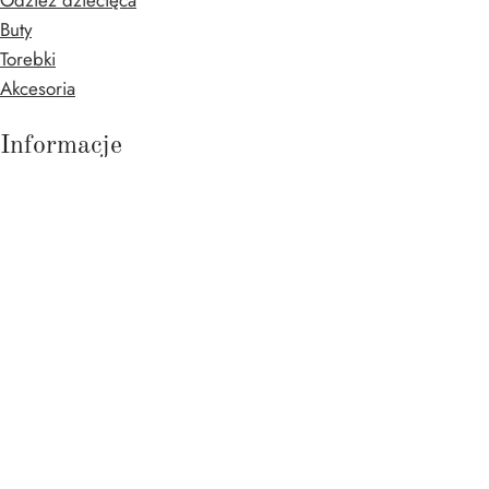
Buty
Torebki
Akcesoria
Informacje
Newsletter
Regulamin sklepu
Polityka prywatności i Cookies
Lista życzeń
Moje konto
Wysyłka i płatności
Zwroty i reklamacje
Menu