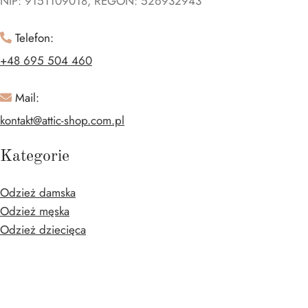
NIP: 9151109018, REGON: 526932943
Telefon:
+48 695 504 460
Mail:
kontakt@attic-shop.com.pl
Kategorie
Odzież damska
Odzież męska
Odzież dziecięca
Buty
Torebki
Akcesoria