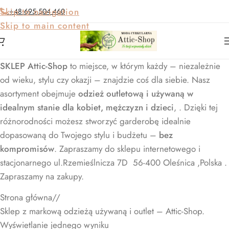
Skip to navigation
+48 695 504 460
Skip to main content
SKLEP Attic-Shop
to miejsce, w którym każdy – niezależnie
od wieku, stylu czy okazji – znajdzie coś dla siebie. Nasz
asortyment obejmuje
odzież outletową i używaną w
idealnym stanie dla kobiet, mężczyzn i dzieci
, . Dzięki tej
różnorodności możesz stworzyć garderobę idealnie
dopasowaną do Twojego stylu i budżetu –
bez
kompromisów
. Zapraszamy do sklepu internetowego i
stacjonarnego ul.Rzemieślnicza 7D 56-400 Oleśnica ,Polska .
Zapraszamy na zakupy.
Strona główna
/
Sklep z markową odzieżą używaną i outlet – Attic-Shop.
Wyświetlanie jednego wyniku