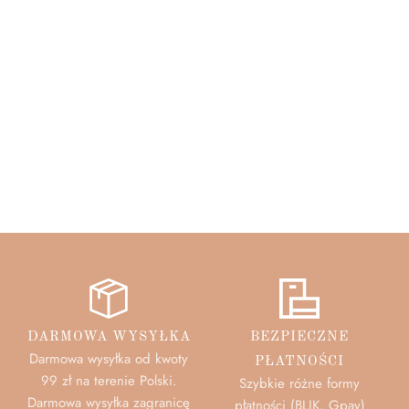
DARMOWA WYSYŁKA
BEZPIECZNE
Darmowa wysyłka od kwoty
PŁATNOŚCI
99 zł na terenie Polski.
Szybkie różne formy
Darmowa wysyłka zagranicę
płatności (BLIK, Gpay)