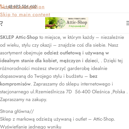
Skip to navigation
+48 695 504 460
Skip to main content
SKLEP Attic-Shop
to miejsce, w którym każdy – niezależnie
od wieku, stylu czy okazji – znajdzie coś dla siebie. Nasz
asortyment obejmuje
odzież outletową i używaną w
idealnym stanie dla kobiet, mężczyzn i dzieci
, . Dzięki tej
różnorodności możesz stworzyć garderobę idealnie
dopasowaną do Twojego stylu i budżetu –
bez
kompromisów
. Zapraszamy do sklepu internetowego i
stacjonarnego ul.Rzemieślnicza 7D 56-400 Oleśnica ,Polska .
Zapraszamy na zakupy.
Strona główna
/
Sklep z markową odzieżą używaną i outlet – Attic-Shop.
Wyświetlanie jednego wyniku