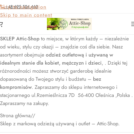
Skip to navigation
+48 695 504 460
Skip to main content
SKLEP Attic-Shop
to miejsce, w którym każdy – niezależnie
od wieku, stylu czy okazji – znajdzie coś dla siebie. Nasz
asortyment obejmuje
odzież outletową i używaną w
idealnym stanie dla kobiet, mężczyzn i dzieci
, . Dzięki tej
różnorodności możesz stworzyć garderobę idealnie
dopasowaną do Twojego stylu i budżetu –
bez
kompromisów
. Zapraszamy do sklepu internetowego i
stacjonarnego ul.Rzemieślnicza 7D 56-400 Oleśnica ,Polska .
Zapraszamy na zakupy.
Strona główna
/
Sklep z markową odzieżą używaną i outlet – Attic-Shop.