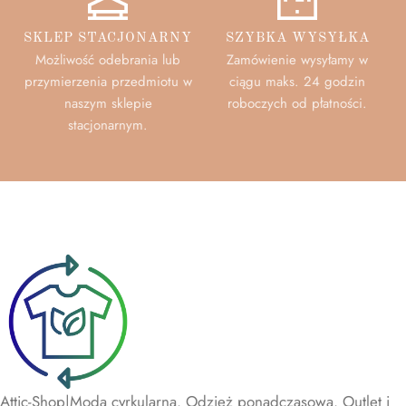
SKLEP STACJONARNY
SZYBKA WYSYŁKA
Możliwość odebrania lub
Zamówienie wysyłamy w
przymierzenia przedmiotu w
ciągu maks. 24 godzin
naszym sklepie
roboczych od płatności.
stacjonarnym.
Attic-Shop|Moda cyrkularna. Odzież ponadczasowa. Outlet i