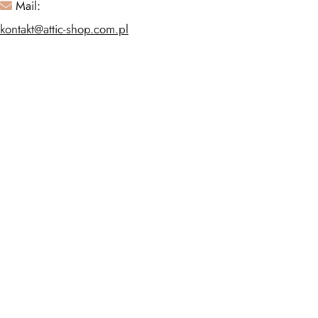
Mail:
kontakt@attic-shop.com.pl
Kategorie
Odzież damska
Odzież męska
Odzież dziecięca
Buty
Torebki
Akcesoria
Informacje
Newsletter
Regulamin sklepu
Polityka prywatności i Cookies